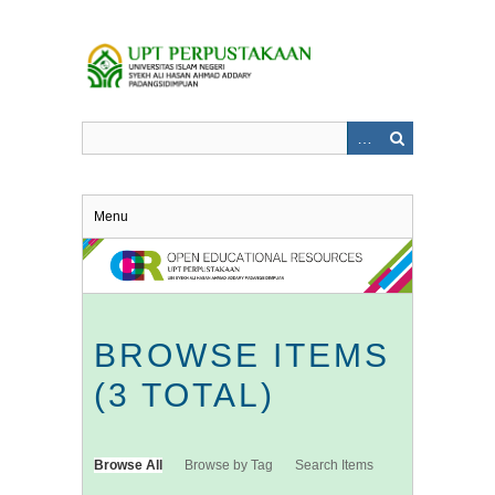
Skip
to
main
content
Menu
BROWSE ITEMS
(3 TOTAL)
Browse All
Browse by Tag
Search Items