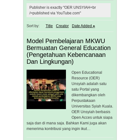
Publisher is exactly "OER UNSYIAH<br
/>published via YouTube.com"
Sort by:
Title
Creator
Date Added
Model Pembelajaran MKWU
Bermuatan General Education
(Pengetahuan Kebencanaan
Dan Lingkungan)
Open Educational
Resource (OER)
Unsyiah adalah satu
satu Portal yang
dikembangkan oleh
Perpustakaan
Universitas Syiah Kuala.
OER Unsyiah berbasis
Open Acces untuk siapa
saja dan di mana saja. Bahkan Kami juga akan
menerima kontribusi yang ingin ikut…