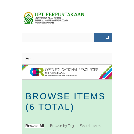
Skip
to
main
content
Menu
BROWSE ITEMS
(6 TOTAL)
Browse All
Browse by Tag
Search Items